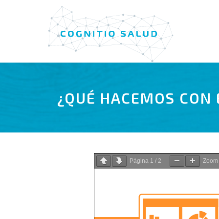
Saltar
al
contenido
¿QUÉ HACEMOS CON 
Página
1
/
2
Zoo