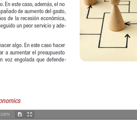
m
100%