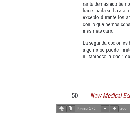
Página
1
/
2
Zoo