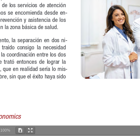
m
100%