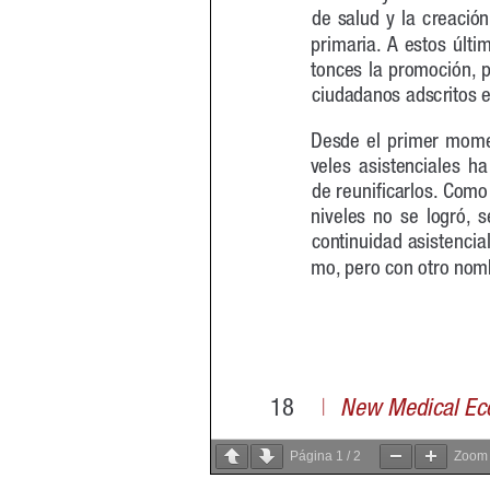
Página
1
/
2
Zoo