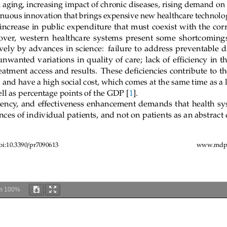
m
100%