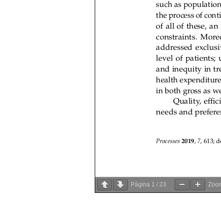
Página
1
/
23
Zoo